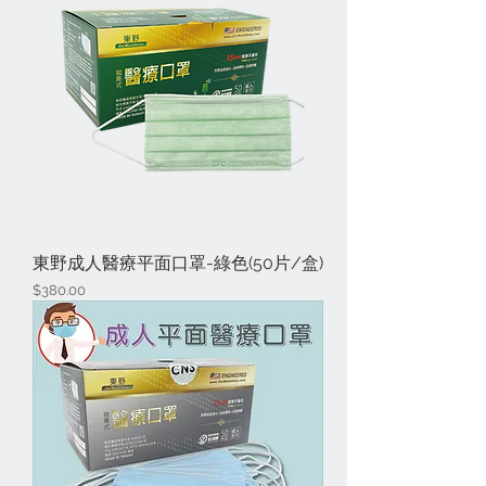
東野成人醫療平面口罩-綠色(50片/盒)
價格
$380.00