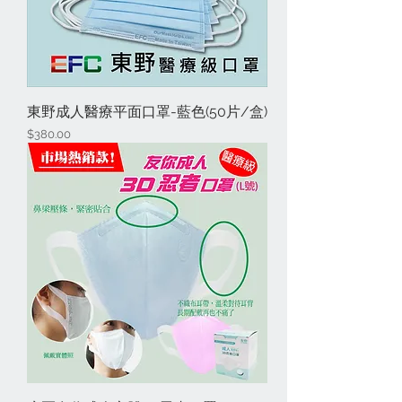
東野成人醫療平面口罩-藍色(50片/盒)
價格
$380.00