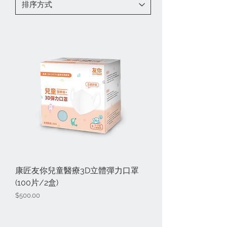
康匠友你兒童醫療3D立體彈力口罩
(100片/2盒)
價格
$500.00