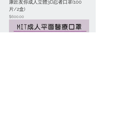
康匠友你成人立體3D忍者口罩(100
片/2盒)
價格
$600.00
宏瑋成人醫療平面口罩(200片/4盒)
價格
$699.00
連絡我們